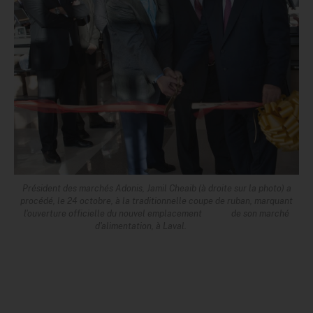
Président des marchés Adonis, Jamil Cheaib (à droite sur la photo) a
procédé, le 24 octobre, à la traditionnelle coupe de ruban, marquant
l'ouverture officielle du nouvel emplacement de son marché
d'alimentation, à Laval.