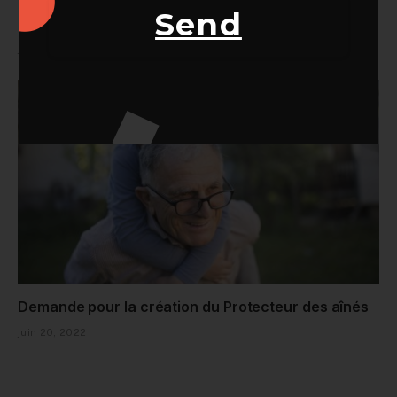
3 travailleurs sur 10 envisagent de changer
Send
d’emploi
juin 21, 2022
Demande pour la création du Protecteur des aînés
juin 20, 2022