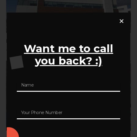
Mine Raglan sollicite un conciliateur indépendant
Want me to call
mai 30, 2023
you back? :)