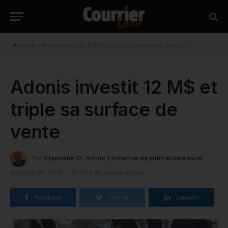
Accueil
»
Adonis investit 12 M$ et triple sa surface de vente
Adonis investit 12 M$ et
triple sa surface de
vente
Par
Stephane St-Amour | Initiative de journalisme local
octobre 24, 2012
Pas de commentaire
Facebook
Twitter
LinkedIn