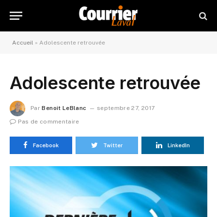
Accueil
»
Adolescente retrouvée
Adolescente retrouvée
Par
Benoit LeBlanc
septembre 27, 2017
Pas de commentaire
Facebook
Twitter
LinkedIn