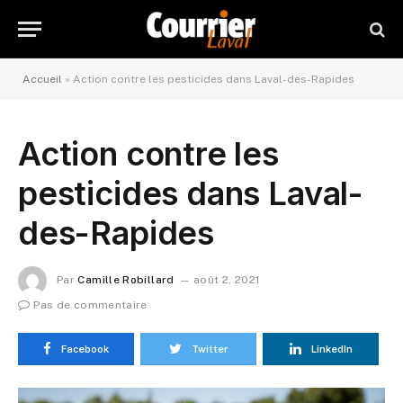
Accueil
»
Action contre les pesticides dans Laval-des-Rapides
Action contre les
pesticides dans Laval-
des-Rapides
Par
Camille Robillard
août 2, 2021
Pas de commentaire
Facebook
Twitter
LinkedIn