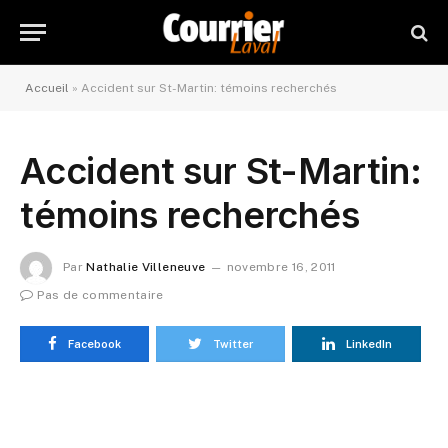
Accueil
»
Accident sur St-Martin: témoins recherchés
Accident sur St-Martin:
témoins recherchés
Par
Nathalie Villeneuve
novembre 16, 2011
Pas de commentaire
Facebook
Twitter
LinkedIn