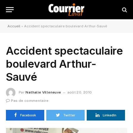
Accueil
»
Accident spectaculaire boulevard Arthur-Sauvé
Accident spectaculaire
boulevard Arthur-
Sauvé
Par
Nathalie Villeneuve
août 20, 2010
Pas de commentaire
Facebook
Twitter
LinkedIn