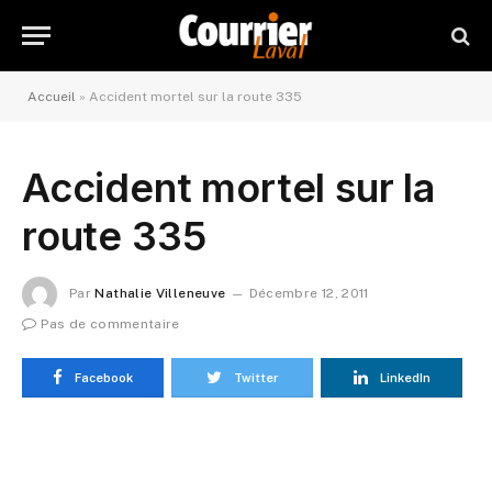
Accueil
»
Accident mortel sur la route 335
Accident mortel sur la
route 335
Par
Nathalie Villeneuve
Décembre 12, 2011
Pas de commentaire
Facebook
Twitter
LinkedIn