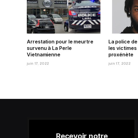
Arrestation pour le meurtre
La police d
survenu à La Perle
les victimes
Vietnamienne
proxénète
juin 17, 2022
juin 17, 2022
Recevoir notre