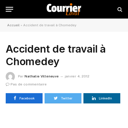
Accueil
»
Accident de travail à Chomedey
Accident de travail à
Chomedey
Par
Nathalie Villeneuve
janvier 4, 2012
Pas de commentaire
Facebook
Twitter
LinkedIn