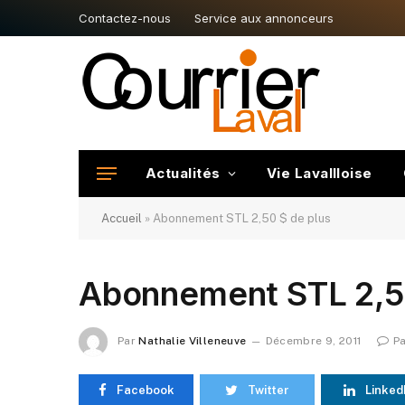
Contactez-nous
Service aux annonceurs
Actualités
Vie Lavallloise
Accueil
»
Abonnement STL 2,50 $ de plus
Abonnement STL 2,50
Par
Nathalie Villeneuve
Décembre 9, 2011
P
Facebook
Twitter
Linked