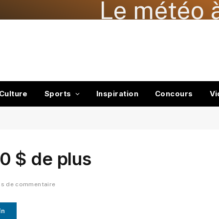
Le météo à
Culture
Sports
Inspiration
Concours
Vi
 $ de plus
as de commentaire
In