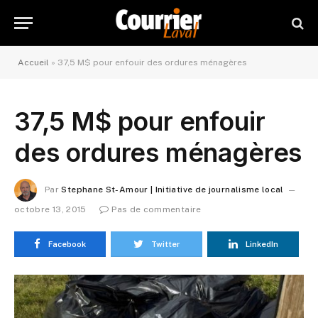
Accueil
»
37,5 M$ pour enfouir des ordures ménagères
37,5 M$ pour enfouir
des ordures ménagères
Par
Stephane St-Amour | Initiative de journalisme local
octobre 13, 2015
Pas de commentaire
Facebook
Twitter
LinkedIn