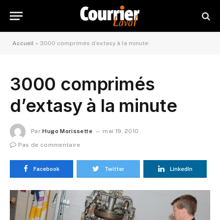
Accueil
»
3000 comprimés d’extasy à la minute
3000 comprimés
d’extasy à la minute
Par
Hugo Morissette
mai 19, 2010
Pas de commentaire
Facebook
Twitter
LinkedIn