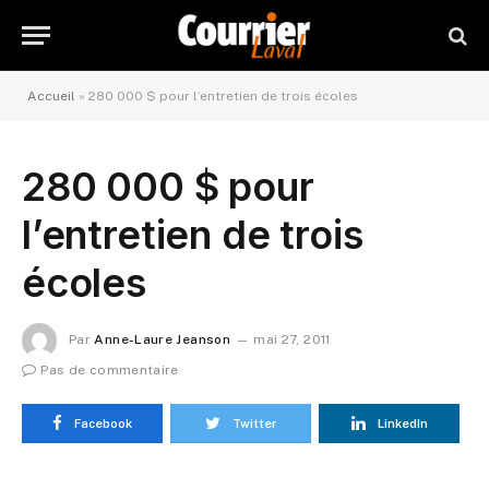
Accueil
»
280 000 $ pour l’entretien de trois écoles
280 000 $ pour
l’entretien de trois
écoles
Par
Anne-Laure Jeanson
mai 27, 2011
Pas de commentaire
Facebook
Twitter
LinkedIn