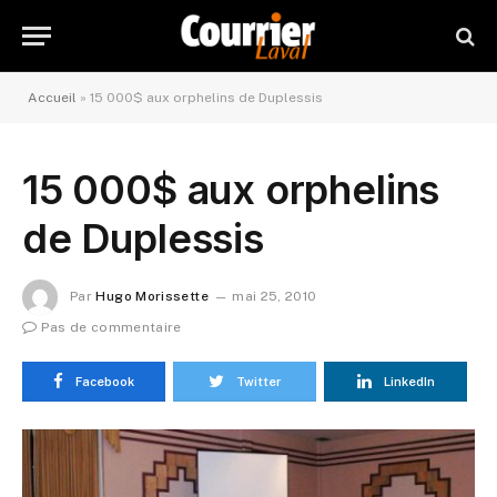
Accueil
»
15 000$ aux orphelins de Duplessis
15 000$ aux orphelins
de Duplessis
Par
Hugo Morissette
mai 25, 2010
Pas de commentaire
Facebook
Twitter
LinkedIn