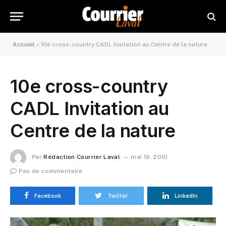
Accueil
»
10e cross-country CADL Invitation au Centre de la nature
10e cross-country
CADL Invitation au
Centre de la nature
Par
Rédaction Courrier Laval
mai 19, 2010
Pas de commentaire
Facebook
Twitter
LinkedIn