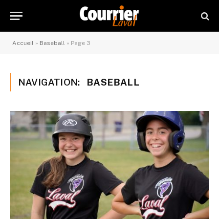
Accueil
»
Baseball
»
Page 3
NAVIGATION:
BASEBALL