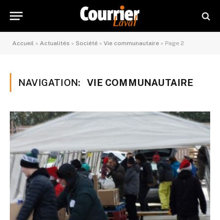
Accueil
»
Actualités
»
Société
»
Vie communautaire
»
Page 2
NAVIGATION:
VIE COMMUNAUTAIRE