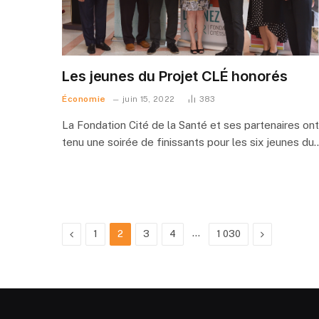
Les jeunes du Projet CLÉ honorés
Économie
juin 15, 2022
383
La Fondation Cité de la Santé et ses partenaires ont
tenu une soirée de finissants pour les six jeunes du
Précédent
…
Suivant
1
2
3
4
1 030